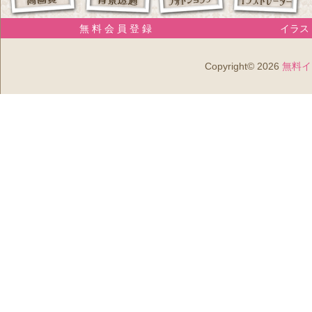
無 料 会 員 登 録
イラスト
Copyright© 2026
無料イ