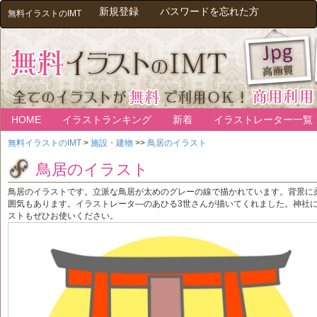
新規登録
パスワードを忘れた方
無料イラストのIMT
HOME
イラストランキング
新着
イラストレーター一覧
無料イラストのIMT
>
施設・建物
>>
鳥居のイラスト
鳥居のイラスト
鳥居のイラストです。立派な鳥居が太めのグレーの線で描かれています。背景に
囲気もあります。イラストレータ―のあひる3世さんが描いてくれました。神社
ストもぜひお使いください。