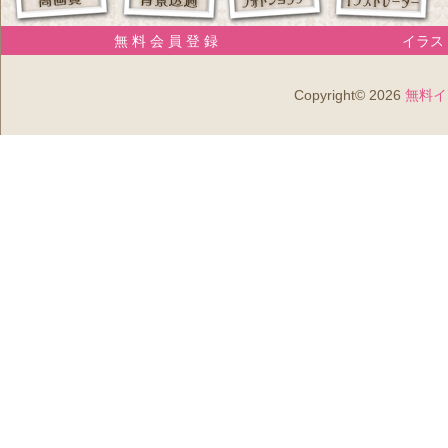
無 料 会 員 登 録
イラスト
Copyright© 2026
無料イ