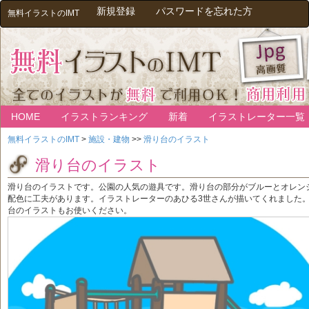
新規登録
パスワードを忘れた方
無料イラストのIMT
HOME
イラストランキング
新着
イラストレーター一覧
無料イラストのIMT
>
施設・建物
>>
滑り台のイラスト
滑り台のイラスト
滑り台のイラストです。公園の人気の遊具です。滑り台の部分がブルーとオレン
配色に工夫があります。イラストレーターのあひる3世さんが描いてくれました
台のイラストもお使いください。