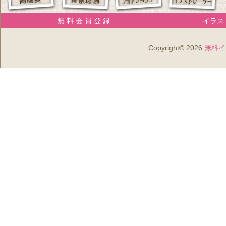
無 料 会 員 登 録
イラスト
Copyright© 2026
無料イ