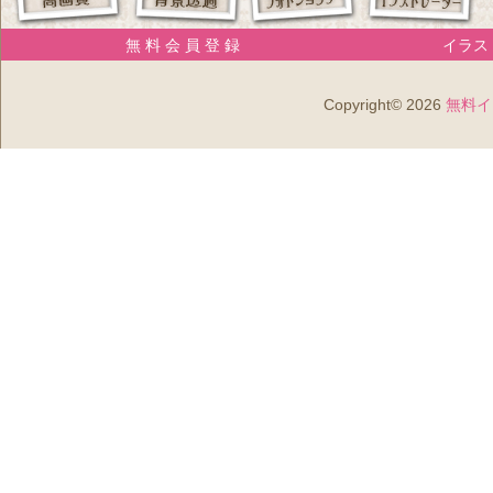
無 料 会 員 登 録
イラスト
Copyright© 2026
無料イ