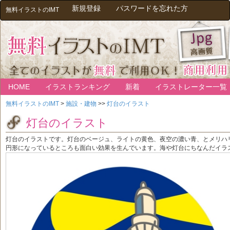
新規登録
パスワードを忘れた方
無料イラストのIMT
HOME
イラストランキング
新着
イラストレーター一覧
無料イラストのIMT
>
施設・建物
>>
灯台のイラスト
灯台のイラスト
灯台のイラストです。灯台のベージュ、ライトの黄色、夜空の濃い青、とメリハ
円形になっているところも面白い効果を生んでいます。海や灯台にちなんだイラ