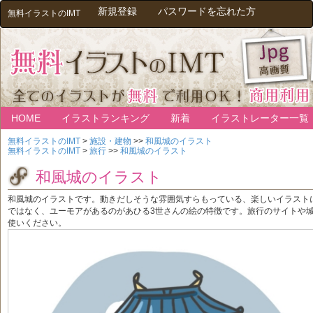
新規登録
パスワードを忘れた方
無料イラストのIMT
HOME
イラストランキング
新着
イラストレーター一覧
無料イラストのIMT
>
施設・建物
>>
和風城のイラスト
無料イラストのIMT
>
旅行
>>
和風城のイラスト
和風城のイラスト
和風城のイラストです。動きだしそうな雰囲気すらもっている、楽しいイラスト
ではなく、ユーモアがあるのがあひる3世さんの絵の特徴です。旅行のサイトや
使いください。