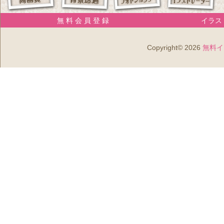
無 料 会 員 登 録
イラスト
Copyright© 2026
無料イ