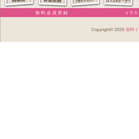
無 料 会 員 登 録
イラスト
Copyright© 2026
無料イ