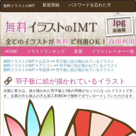
新規登録
パスワードを忘れた方
無料イラストのIMT
HOME
イラストランキング
新着
イラストレーター一覧
無料イラストのIMT
>
お正月
>>
羽子板に絵が描かれているイラスト
無料イラストのIMT
>
アイコン
>>
羽子板に絵が描かれているイラスト
無料イラストのIMT
>
年賀状
>>
羽子板に絵が描かれているイラスト
羽子板に絵が描かれているイラスト
太陽と富士山、波が描かれた羽子板と3色の羽根がセットになったイラストです
す。企業の方も個人の方も加工利用OKで無料でダウンロードしていただけます