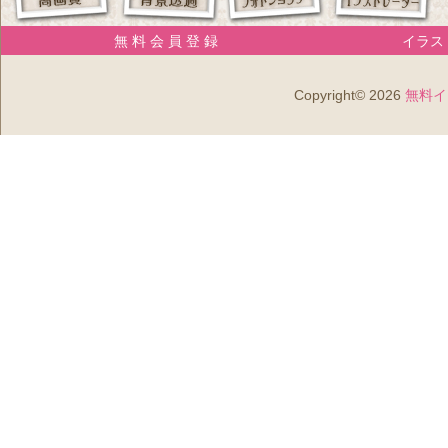
無 料 会 員 登 録
イラスト
Copyright© 2026
無料イ