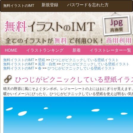
新規登録
パスワードを忘れた方
無料イラストのIMT
HOME
イラストランキング
新着
イラストレーター一覧
無料イラストのIMT
>
壁紙
>>
ひつじがピクニックしている壁紙イラスト
無料イラストのIMT
>
風景・自然
>>
ひつじがピクニックしている壁紙イラスト
無料イラストのIMT
>
春
>>
ひつじがピクニックしている壁紙イラスト
ひつじがピクニックしている壁紙イラ
晴天の野原に風にそよぐタンポポ。レジャーシートの上にはおにぎりが見えます
暖かいイメージにぴったり。ひつじがピクニックしている壁紙を使えば明るい気