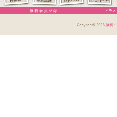
無 料 会 員 登 録
イラスト
Copyright© 2026
無料イ