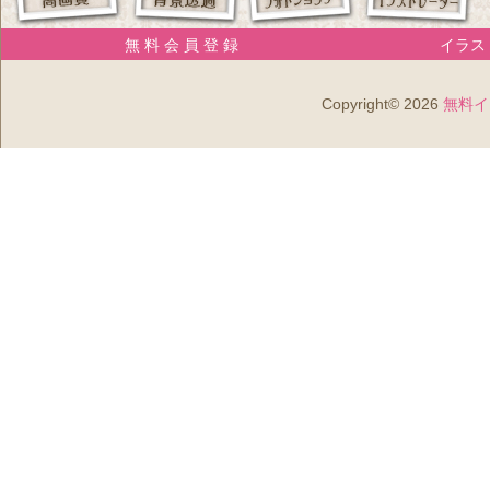
無 料 会 員 登 録
イラスト
Copyright© 2026
無料イ