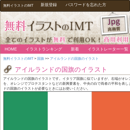
新規登録
パスワードを忘れた方
無料イラストのIMT
HOME
イラストランキング
新着
イラストレーター一覧
無料イラストのIMT
>
国旗
>>
アイルランドの国旗のイラスト
アイルランドの国旗のイラスト
アイルランドの国旗のイラストです。イタリア国旗に似ていますが、右端がオレ
を、オレンジでプロテスタントなどの新興要素を、中央の白で両者の平和を表し
ドの国旗のイラストが必要なときにはお使いください。