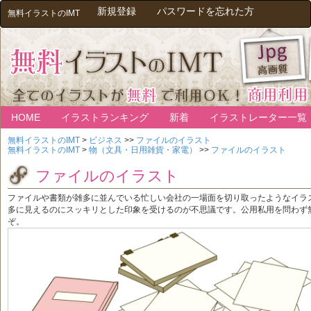
新規登録
パスワードを忘れた方
無料イラストのIMT
HOME
イラストランキング
新着
イラストレーター一覧
無料イラストのIMT
>
ビジネス
>>
ファイルのイラスト
無料イラストのIMT
>
物（文具・日用雑貨・家電）
>>
ファイルのイラスト
ファイルのイラスト
ファイルや書類が雑多に並んでいる忙しい会社の一場面を切り取ったようなイラ
多に見えるのにスッキリとした印象を受けるのが不思議です。公用私用を問わず
ぞ。