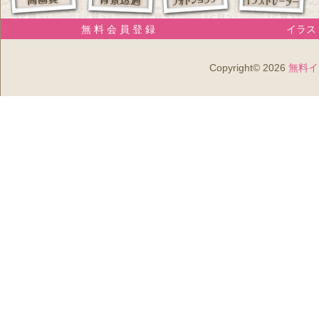
無 料 会 員 登 録
イラスト
Copyright© 2026
無料イ