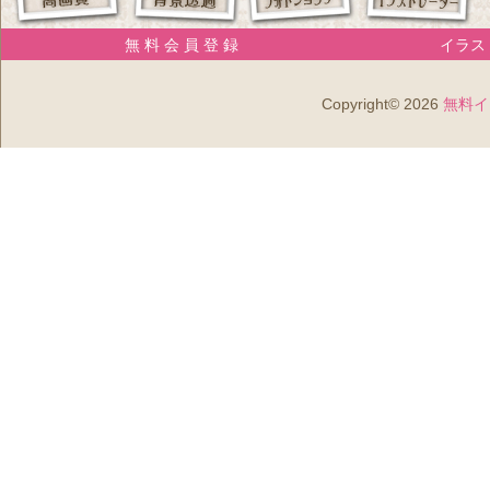
無 料 会 員 登 録
イラスト
Copyright© 2026
無料イ