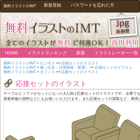
新規登録
パスワードを忘れた方
無料イラストのIMT
HOME
イラストランキング
新着
イラストレーター一覧
無料イラストのIMT
>
ビジネス
>>
応接セットのイラスト
無料イラストのIMT
>
物（文具・日用雑貨・家電）
>>
応接セットのイラスト
無料イラストのIMT
>
オフィス
>>
応接セットのイラスト
応接セットのイラスト
テーブルとソファがセットになった4人掛け応接セットのイラストです。企業で
接客研修の資料などにもお使いいただけます。また応接セットの買取など、商用