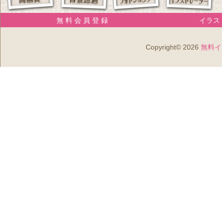
無 料 会 員 登 録
イラスト
Copyright© 2026
無料イ