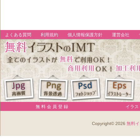
よくある質問
利用規約
個人情報保護方針
運営会社
無 料 会 員 登 録
イラスト
Copyright© 2026
無料イ