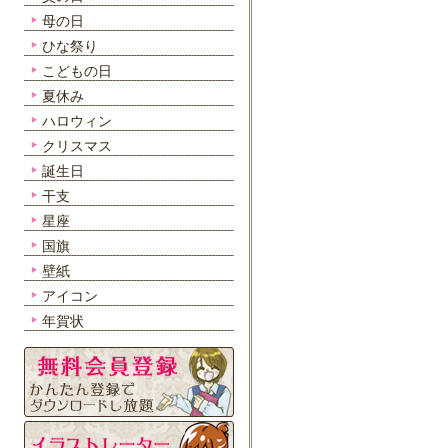
母の日
ひな祭り
こどもの日
夏休み
ハロウィン
クリスマス
誕生日
干支
星座
国旗
壁紙
アイコン
年賀状