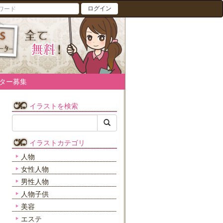
ログイン
ター募集
イラストを検索
イラストカテゴリ
人物
女性人物
男性人物
人物子供
美容
エステ