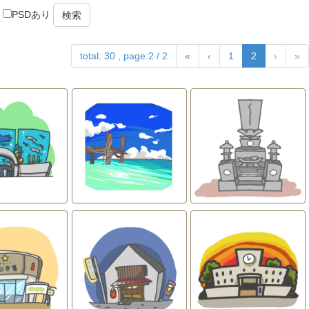
PSDあり
検索
total: 30 , page:2 / 2
«
‹
1
2
›
»