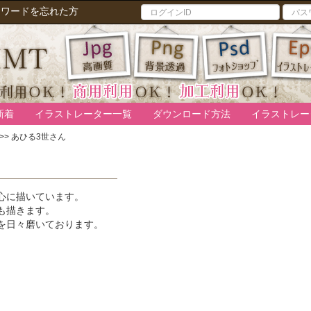
スワードを忘れた方
新着
イラストレーター一覧
ダウンロード方法
イラストレー
>>
あひる3世さん
心に描いています。
も描きます。
を日々磨いております。