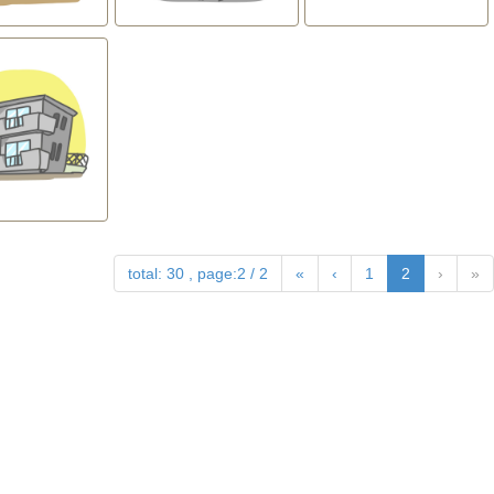
total: 30 , page:2 / 2
«
‹
1
2
›
»