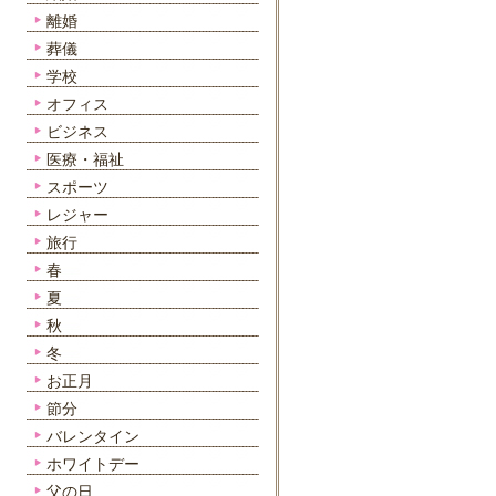
離婚
葬儀
学校
オフィス
ビジネス
医療・福祉
スポーツ
レジャー
旅行
春
夏
秋
冬
お正月
節分
バレンタイン
ホワイトデー
父の日