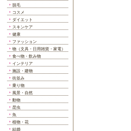
脱毛
コスメ
ダイエット
スキンケア
健康
ファッション
物（文具・日用雑貨・家電）
食べ物・飲み物
インテリア
施設・建物
街並み
乗り物
風景・自然
動物
昆虫
魚
植物・花
結婚